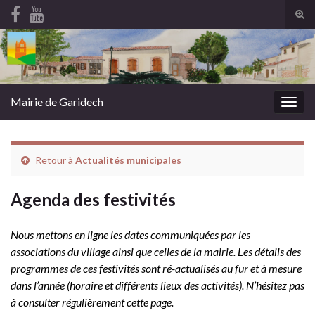
Tog
sear
Search for:
for
Mairie de Garidech
Togg
navig
Retour à
Actualités municipales
Agenda des festivités
Nous mettons en ligne les dates communiquées par les
associations du village ainsi que celles de la mairie. Les détails des
programmes de ces festivités sont ré-actualisés au fur et à mesure
dans l’année (horaire et différents lieux des activités). N’hésitez pas
à consulter régulièrement cette page.