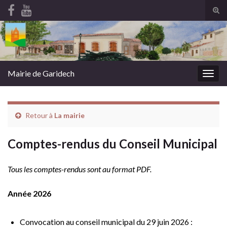
Tog
sear
Search for:
for
Mairie de Garidech
Togg
navig
Retour à
La mairie
Comptes-rendus du Conseil Municipal
Tous les comptes-rendus sont au format PDF.
Année 2026
Convocation au conseil municipal du 29 juin 2026 :