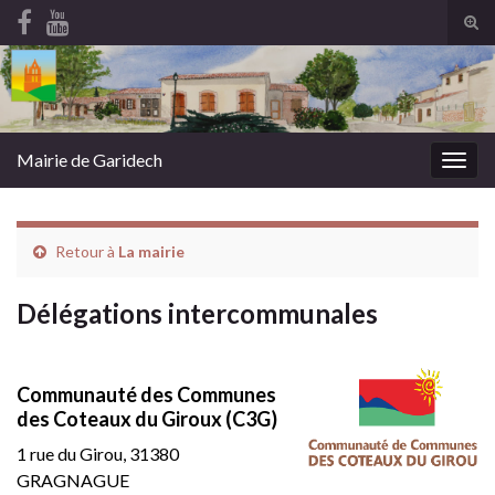
Tog
sear
Search for:
for
Mairie de Garidech
Togg
navig
Retour à
La mairie
Délégations intercommunales
Communauté des Communes
des Coteaux du Giroux (C3G)
1 rue du Girou, 31380
GRAGNAGUE