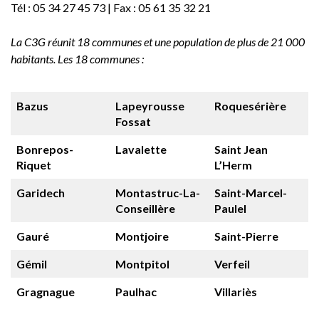
Tél : 05 34 27 45 73 | Fax : 05 61 35 32 21
La C3G réunit 18 communes et une population de plus de 21 000
habitants. Les 18 communes :
Bazus
Lapeyrousse
Roquesérière
Fossat
Bonrepos-
Lavalette
Saint Jean
Riquet
L’Herm
Garidech
Montastruc-La-
Saint-Marcel-
Conseillère
Paulel
Gauré
Montjoire
Saint-Pierre
Gémil
Montpitol
Verfeil
Gragnague
Paulhac
Villariès