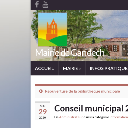
Mairie de Garidech
ACCUEIL
MAIRIE
INFOS PRATIQU
Réouverture de la bibliothèque municipale
Conseil municipal
MAI
29
De
Administrateur
dans la catégorie
Information
2020