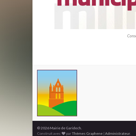
Cons
© 2026 Mairie de Garidech.
Construit avec
par
Thèmes Graphene
|
Administrateur
.