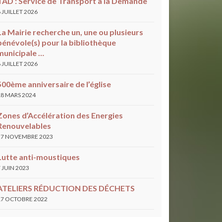
TAD : Service de Transport à la Demande
6 JUILLET 2026
La Mairie recherche un, une ou plusieurs
bénévole(s) pour la bibliothèque
municipale …
6 JUILLET 2026
500ème anniversaire de l’église
18 MARS 2024
Zones d’Accélération des Energies
Renouvelables
27 NOVEMBRE 2023
Lutte anti-moustiques
7 JUIN 2023
ATELIERS RÉDUCTION DES DÉCHETS
17 OCTOBRE 2022