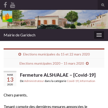
Tog
sear
Search for:
for
Mairie de Garidech
Togg
navig
Elections municipales du 15 et 22 mars 2020
Elections municipales 2020 – 15 mars 2020
Fermeture ALSH/ALAE – [Covid-19]
MAR
13
De
Administrateur
dans la catégorie
Covid-19
,
Information
2020
Chers parents,
Tenant compte des dernières mesures annoncées le