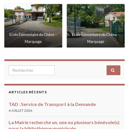
Ecole Élémentaire du Chêne –
Ecole Élémentaire du Chêne –
Marquage
Marquage
Search for:
ARTICLES RÉCENTS
TAD : Service de Transport à la Demande
6 JUILLET 2026
La Mairie recherche un, une ou plusieurs bénévole(s)
pour la bibliothèque municipale …