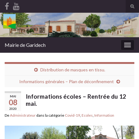
Tog
sear
Search for:
for
Mairie de Garidech
Togg
navig
Distribution de masques en tissu.
Informations générales – Plan de déconfinement
Informations écoles – Rentrée du 12
MAI
08
mai.
2020
De
Administrateur
dans la catégorie
Covid-19
,
Ecoles
,
Information